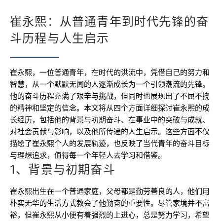
崔永熙：从普通青年到时代先锋的奋
斗历程与人生启示
崔永熙，一位普通青年，在时代的洪流中，凭借自己的努力和
智慧，从一个默默无闻的人逐渐成长为一个引领潮流的先锋。
他的奋斗历程充满了艰辛与挑战，但同时也展现出了不屈不挠
的精神和坚定的信念。本文将从四个方面详细探讨崔永熙的成
长经历，包括他的背景与初期奋斗、在事业中的突破与成就、
对社会贡献与影响，以及他所传递的人生启示。这些方面不仅
描绘了崔永熙个人的发展轨迹，也反映了当代青年的奋斗目标
与理想追求，值得每一个年轻人去学习和借鉴。
1、背景与初期奋斗
崔永熙出生在一个普通家庭，父母都是勤劳善良的人，他们用
朴实无华的生活方式教会了他勤奋的重要性。尽管家境并不富
裕，但崔永熙从小便有着强烈的上进心，总是努力学习，希望