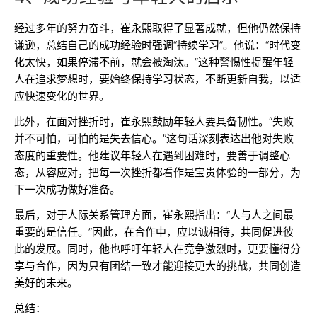
经过多年的努力奋斗，崔永熙取得了显著成就，但他仍然保持
谦逊，总结自己的成功经验时强调“持续学习”。他说：“时代变
化太快，如果停滞不前，就会被淘汰。”这种警惕性提醒年轻
人在追求梦想时，要始终保持学习状态，不断更新自我，以适
应快速变化的世界。
此外，在面对挫折时，崔永熙鼓励年轻人要具备韧性。“失败
并不可怕，可怕的是失去信心。”这句话深刻表达出他对失败
态度的重要性。他建议年轻人在遇到困难时，要善于调整心
态，从容应对，把每一次挫折都看作是宝贵体验的一部分，为
下一次成功做好准备。
最后，对于人际关系管理方面，崔永熙指出：“人与人之间最
重要的是信任。”因此，在合作中，应以诚相待，共同促进彼
此的发展。同时，他也呼吁年轻人在竞争激烈时，更要懂得分
享与合作，因为只有团结一致才能迎接更大的挑战，共同创造
美好的未来。
总结：