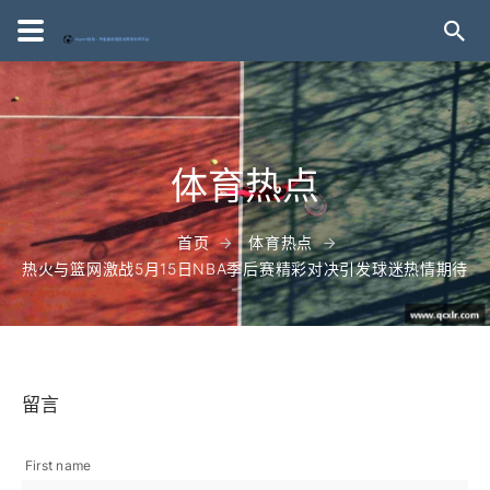
体育热点
首页
体育热点
热火与篮网激战5月15日NBA季后赛精彩对决引发球迷热情期待
留言
First name