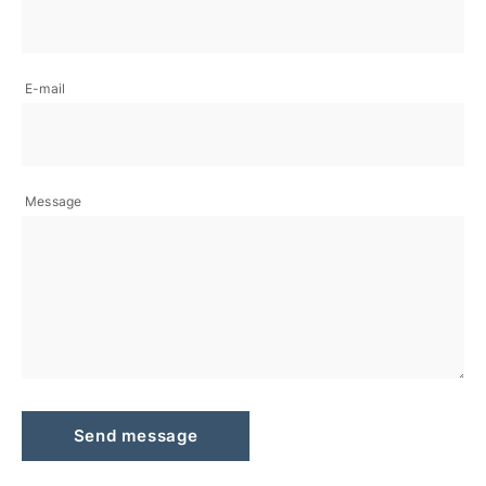
E-mail
Message
Send message