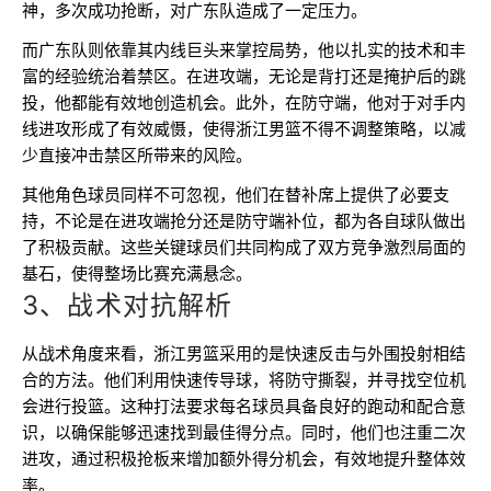
神，多次成功抢断，对广东队造成了一定压力。
而广东队则依靠其内线巨头来掌控局势，他以扎实的技术和丰
富的经验统治着禁区。在进攻端，无论是背打还是掩护后的跳
投，他都能有效地创造机会。此外，在防守端，他对于对手内
线进攻形成了有效威慑，使得浙江男篮不得不调整策略，以减
少直接冲击禁区所带来的风险。
其他角色球员同样不可忽视，他们在替补席上提供了必要支
持，不论是在进攻端抢分还是防守端补位，都为各自球队做出
了积极贡献。这些关键球员们共同构成了双方竞争激烈局面的
基石，使得整场比赛充满悬念。
3、战术对抗解析
从战术角度来看，浙江男篮采用的是快速反击与外围投射相结
合的方法。他们利用快速传导球，将防守撕裂，并寻找空位机
会进行投篮。这种打法要求每名球员具备良好的跑动和配合意
识，以确保能够迅速找到最佳得分点。同时，他们也注重二次
进攻，通过积极抢板来增加额外得分机会，有效地提升整体效
率。