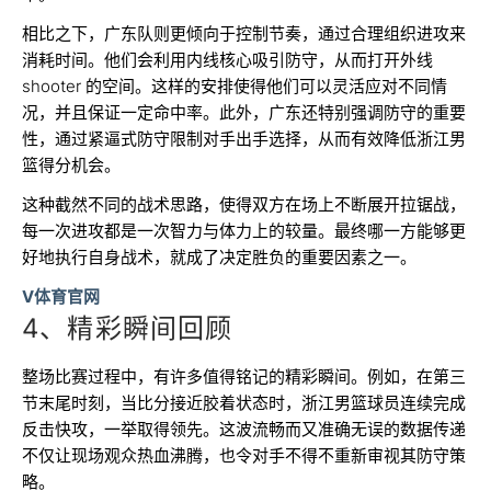
相比之下，广东队则更倾向于控制节奏，通过合理组织进攻来
消耗时间。他们会利用内线核心吸引防守，从而打开外线
shooter 的空间。这样的安排使得他们可以灵活应对不同情
况，并且保证一定命中率。此外，广东还特别强调防守的重要
性，通过紧逼式防守限制对手出手选择，从而有效降低浙江男
篮得分机会。
这种截然不同的战术思路，使得双方在场上不断展开拉锯战，
每一次进攻都是一次智力与体力上的较量。最终哪一方能够更
好地执行自身战术，就成了决定胜负的重要因素之一。
V体育官网
4、精彩瞬间回顾
整场比赛过程中，有许多值得铭记的精彩瞬间。例如，在第三
节末尾时刻，当比分接近胶着状态时，浙江男篮球员连续完成
反击快攻，一举取得领先。这波流畅而又准确无误的数据传递
不仅让现场观众热血沸腾，也令对手不得不重新审视其防守策
略。