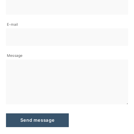
E-mail
Message
Send message