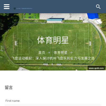
体育明星
首页
体育明星
飞盘运动崛起：深入探讨杭州飞盘队的实力与发展之路
留言
First name