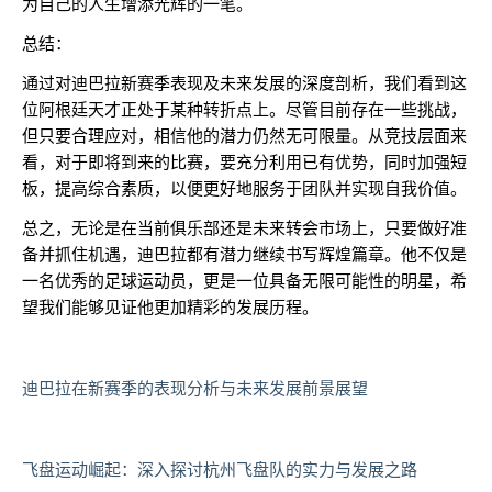
为自己的人生增添光辉的一笔。
总结：
通过对迪巴拉新赛季表现及未来发展的深度剖析，我们看到这
位阿根廷天才正处于某种转折点上。尽管目前存在一些挑战，
但只要合理应对，相信他的潜力仍然无可限量。从竞技层面来
看，对于即将到来的比赛，要充分利用已有优势，同时加强短
板，提高综合素质，以便更好地服务于团队并实现自我价值。
总之，无论是在当前俱乐部还是未来转会市场上，只要做好准
备并抓住机遇，迪巴拉都有潜力继续书写辉煌篇章。他不仅是
一名优秀的足球运动员，更是一位具备无限可能性的明星，希
望我们能够见证他更加精彩的发展历程。
迪巴拉在新赛季的表现分析与未来发展前景展望
飞盘运动崛起：深入探讨杭州飞盘队的实力与发展之路