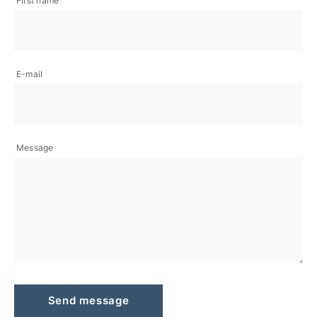
First name
E-mail
Message
Send message