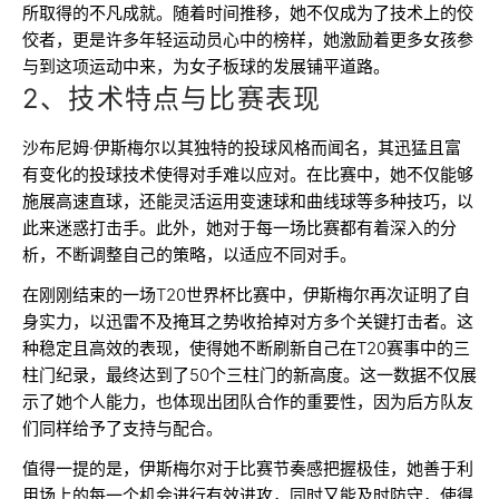
所取得的不凡成就。随着时间推移，她不仅成为了技术上的佼
佼者，更是许多年轻运动员心中的榜样，她激励着更多女孩参
与到这项运动中来，为女子板球的发展铺平道路。
2、技术特点与比赛表现
沙布尼姆·伊斯梅尔以其独特的投球风格而闻名，其迅猛且富
有变化的投球技术使得对手难以应对。在比赛中，她不仅能够
施展高速直球，还能灵活运用变速球和曲线球等多种技巧，以
此来迷惑打击手。此外，她对于每一场比赛都有着深入的分
析，不断调整自己的策略，以适应不同对手。
在刚刚结束的一场T20世界杯比赛中，伊斯梅尔再次证明了自
身实力，以迅雷不及掩耳之势收拾掉对方多个关键打击者。这
种稳定且高效的表现，使得她不断刷新自己在T20赛事中的三
柱门纪录，最终达到了50个三柱门的新高度。这一数据不仅展
示了她个人能力，也体现出团队合作的重要性，因为后方队友
们同样给予了支持与配合。
值得一提的是，伊斯梅尔对于比赛节奏感把握极佳，她善于利
用场上的每一个机会进行有效进攻，同时又能及时防守，使得