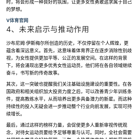
时，将会形成一种良好的氛围，让更多女性勇敢追求属于自己
的梦想。
V体育官网
4、未来启示与推动作用
沙布尼姆·伊斯梅尔所创造的历史，不仅停留在个人辉煌，更
蕴含着深远意义。首先，这意味着体育界正在逐步消除性别歧
视，为女性提供更加平等、公正的发展空间。在这样的背景
下，将会涌现出更多优秀女性运动员，他们将在各自领域继续
奋斗，书写新的传奇故事。
其次，这一突破也提醒我们关注基础设施建设的重要性。在各
国政府和相关组织加大投资力度之后，可以改善青少年训练条
件，提高教练水平，从而培养出更多具备潜力的新星。而这种
持续性的投入无疑会进一步推动整个行业向前发展，实现可持
续增长。
最后，通过这样的榜样力量，会促使更多人重新审视传统观
念，对待女运动员要给予足够尊重与认可。同时，全社会需要