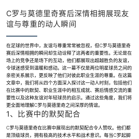
C罗与莫德里奇赛后深情相拥展现友
谊与尊重的动人瞬间
在足球的世界中，友谊与尊重常常被忽视，但C罗与莫德里奇
赛后深情相拥的瞬间却生动诠释了这两者的重要性。无论是在
场上的竞争还是场下的互动，他们都展现出超越胜负的友谊，
令球迷感受到温暖和感动。这一幕不仅是两位明星球员之间的
亲密关系展示，更反映了他们对彼此职业生涯的尊重。在这篇
文章中，我们将从四个方面深入探讨这一动人时刻，包括他们
在比赛中的默契、职业生涯中的相互成就、赛后情感交流的重
要性以及这种友谊对年轻球员的启示。通过这些角度，我们将
更全面地理解C罗与莫德里奇之间深厚的情谊。
1、比赛中的默契配合
C罗与莫德里奇在比赛中展现出的默契配合令人赞叹。他们都
是顶级球员，拥有极高的技术水平和战术意识。每当C罗起脚