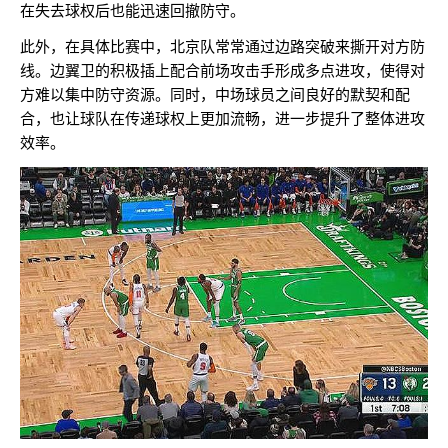
在失去球权后也能迅速回撤防守。
此外，在具体比赛中，北京队常常通过边路突破来撕开对方防
线。边翼卫的积极插上配合前场攻击手形成多点进攻，使得对
方难以集中防守资源。同时，中场球员之间良好的默契和配
合，也让球队在传递球权上更加流畅，进一步提升了整体进攻
效率。