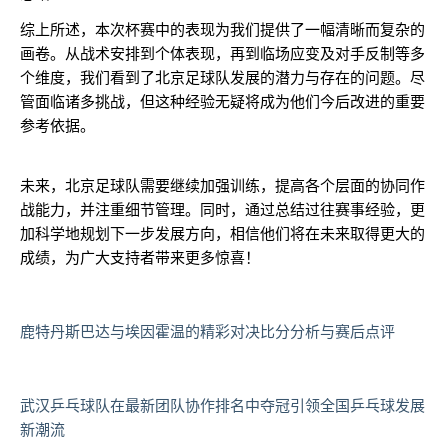
综上所述，本次杯赛中的表现为我们提供了一幅清晰而复杂的
画卷。从战术安排到个体表现，再到临场应变及对手反制等多
个维度，我们看到了北京足球队发展的潜力与存在的问题。尽
管面临诸多挑战，但这种经验无疑将成为他们今后改进的重要
参考依据。
未来，北京足球队需要继续加强训练，提高各个层面的协同作
战能力，并注重细节管理。同时，通过总结过往赛事经验，更
加科学地规划下一步发展方向，相信他们将在未来取得更大的
成绩，为广大支持者带来更多惊喜！
鹿特丹斯巴达与埃因霍温的精彩对决比分分析与赛后点评
武汉乒乓球队在最新团队协作排名中夺冠引领全国乒乓球发展
新潮流