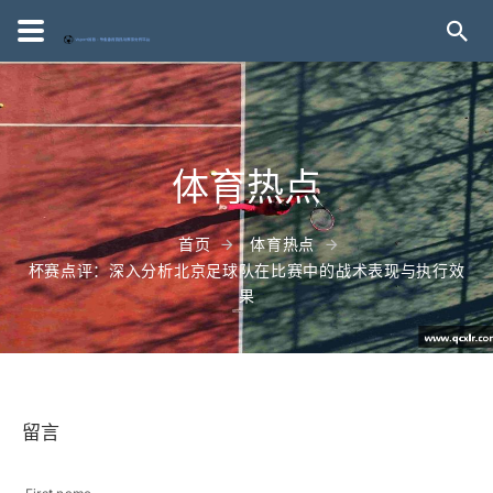
体育热点
首页
体育热点
杯赛点评：深入分析北京足球队在比赛中的战术表现与执行效
果
留言