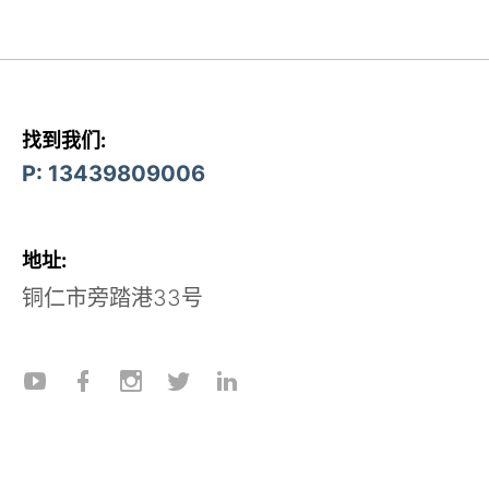
找到我们:
P: 13439809006
地址:
铜仁市旁踏港33号