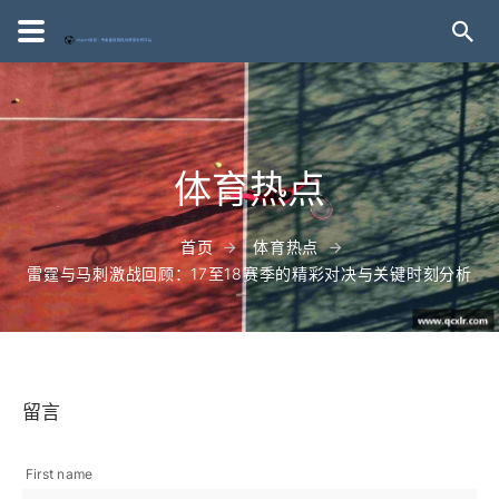
体育热点
首页
体育热点
雷霆与马刺激战回顾：17至18赛季的精彩对决与关键时刻分析
留言
First name