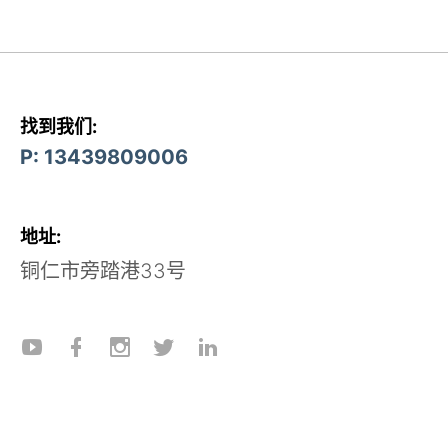
找到我们:
P: 13439809006
地址:
铜仁市旁踏港33号