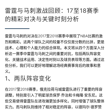
雷霆与马刺激战回顾：17至18赛季
的精彩对决与关键时刻分析
雷霆与马刺的对决在2017至2018赛季中展现了NBA比赛的激
烈和精彩。这两个球队之间的较量不仅仅是分数的比拼，更是
战术、心理和个人能力的综合体现。本文将从四个方面深入分
析这一赛季中雷霆与马刺之间的重要对抗，包括两队阵容变
化、关键战术运用、决定性时刻以及球员表现等方面。通过这
些分析，我们可以更好地理解这场经典赛事背后的故事和意
义。
1、两队阵容变化
在2017至2018赛季，俄克拉荷马城雷霆队进行了重要的阵容
调整，特别是引入了明星球员保罗·乔治和卡梅隆·安东尼。这
些交易使得雷霆队在进攻端更加多样化，同时增强了球队整体
实力。而马刺队则维持了相对稳定的阵容，以德玛尔·德罗赞