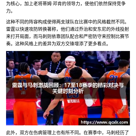
为核心，加上老将蒂姆·邓肯的领导力，使他们依然保持竞争
力。
这种不同的阵容构成使得两支球队在比赛中的风格截然不同。
雷霆以快速攻防转换著称，他们通过乔治和安东尼的外线投射
来打开局面，而马刺则依靠团队配合和严密防守来控制比赛节
奏。这种风格上的差异为双方交锋增添了更多看点。
此外，双方在伤病管理上也有所不同。在赛季中，马刺经历了