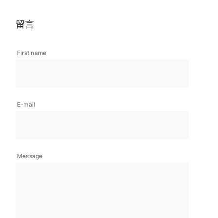
留言
First name
E-mail
Message