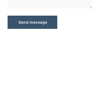
S
e
n
d
m
e
s
s
a
g
e
Send message