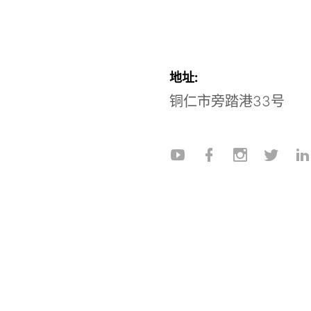
地址:
铜仁市旁踏港33号