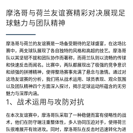
摩洛哥与荷兰友谊赛精彩对决展现足
球魅力与团队精神
摩洛哥与荷兰的友谊赛是一场备受期待的足球盛宴，在这场比
赛中，两支球队展现了各自独特的风格和高超的技艺。摩洛哥
队以其坚韧不拔和团队协作而著称，而荷兰队则以流畅的传球
和快速反击而闻名。比赛中，两队都展现出了极强的竞争意识
和顽强的拼搏精神，使得整场赛事充满了悬念与激情。通过对
这场友谊赛的分析，我们将从战术运用、球员表现、观众氛围
以及团队精神四个方面深入探讨，揭示足球运动所蕴含的无穷
魅力与深厚内涵。
1、战术运用与攻防对抗
在本次友谊赛中，摩洛哥队采取了一种稳健而富有侵略性的战
术，他们在防守端注重整体性，多人协同压迫对手，使得荷兰
队很难展开有效进攻。同时，摩洛哥队在反击时迅速转化为进