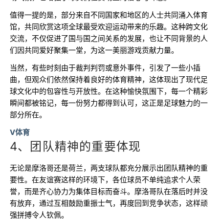
值得一提的是，部分来自不同国家和地区的人士共同涌入体育
馆，共同欣赏这项全球最受欢迎运动带来的乐趣。这种跨文化
交流，不仅促进了国与国之间关系的发展，也让不同背景的人
们因共同爱好聚集一堂，为这一美丽游戏贡献力量。
当然，有些时刻由于裁判判罚或意外事件，引发了一些小插
曲，但观众们依然保持着良好的体育精神，这体现出了现代足
球文化中的包容性与开放性。在这种愉快氛围下，每一个精彩
瞬间都被铭记，每一份努力都得到认可，这正是足球魅力的一
部分所在。
V体育
4、团队精神的重要体现
无论是摩洛哥还是荷兰，两支球队都充分展示出团队精神的重
要性。在友谊赛这样的环境下，各位球员不单纯追求个人荣
誉，而是齐心协力为集体目标而奋斗。摩洛哥队在落后时并没
有放弃，通过互相鼓励重振士气，再度回到竞争状态，这样顽
强拼搏令人钦佩。