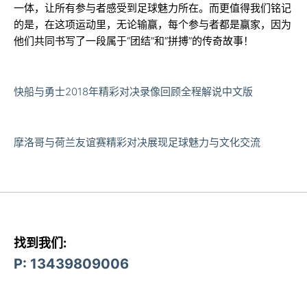
一体，让所有参与者感受到足球魅力所在。而更值得我们铭记
的是，在这项运动里，无论输赢，每个参与者都是赢家，因为
他们共同书写了一段属于“团结”和“拼搏”的传奇故事！
快船与勇士2018年精彩对决录像回顾全程解说中文版
摩洛哥与荷兰友谊赛精彩对决展现足球魅力与文化交流
找到我们:
P: 13439809006