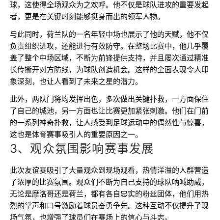
球，这使得全场观众为之欢呼。他不仅是球队进攻的重要发起
者，更是在关键时刻能够挺身而出的领军人物。
与此同时，荷兰队的一名年轻中场也展示了他的天赋，他不仅
负责组织进攻，还能进行有效防守。在整场比赛中，他几乎覆
盖了整个中场区域，不断为前锋提供支持，并且屡次通过精准
长传撕开对方防线，为球队创造机会。这样的全面表现令人印
象深刻，也让人看到了未来之星的潜力。
此外，两队门将均发挥出色，多次做出关键扑救，一方面保住
了自己的城池，另一方面也让比赛更加紧张刺激。他们在门前
的一系列神奇扑救，让人感受到足球运动中的偶然性与惊喜，
这也是体育赛事吸引人的重要原因之一。
3、观众氛围影响赛事发展
此次友谊赛吸引了大量观众到现场观看，热情洋溢的人群营造
了浓厚的比赛氛围。观众们不断为自己支持的球队呐喊助威，
无论是摩洛哥还是荷兰，都有各自忠实的粉丝团体，他们用热
烈的掌声和口号激励着球员奋勇争先。这种互动不仅提升了现
场气氛，也增强了球员们在赛场上的信心与斗志。