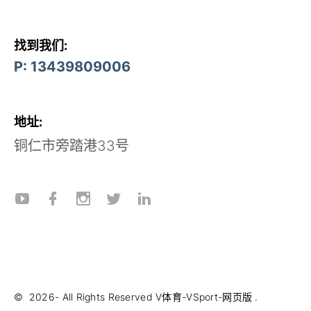
找到我们:
P: 13439809006
地址:
铜仁市旁踏港33号
©
2026
- All Rights Reserved
V体育-VSport-网页版
.