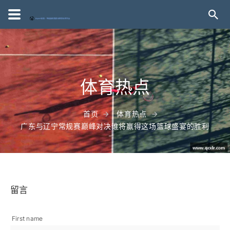
体育热点
首页
体育热点
广东与辽宁常规赛巅峰对决谁将赢得这场篮球盛宴的胜利
留言
First name