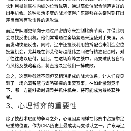
长利用易建联在内线的位置优势，通过高低位配合创造更好的
出手机会。这种灵活多变的战术使得广东能够在关键时刻打出
连贯而富有攻击性的进攻波。
而辽宁队则更倾向于通过严密防守来控制比赛节奏，并借此机
会寻找反击良机。他们常常通过全场紧逼来迫使对手失误，从
而发动快速反击。同时，辽宁还擅长利用挡拆配合来制造空位
投篮机会，尤其是在郭艾伦与赵继伟之间进行精准配合时，对
手往往难以应付。因此，在这场巅峰之战中，两支球队各自特
有风格及战略套路，将直接决定他们一搏成败。
总之，这两种截然不同但又相辅相成的战术体系，让人们窥见
到了一场充满智慧与谋略碰撞的重要赛事。在如此激烈竞争
下，哪一方能够适时调整并抓住机会，将可能成为最终获胜
者。
3、心理博弈的重要性
除了技战术层面的争斗之外，心理因素同样在比赛中占据举足
轻重的位置。作为CBA历史上最成功两支球队之一，广东与辽