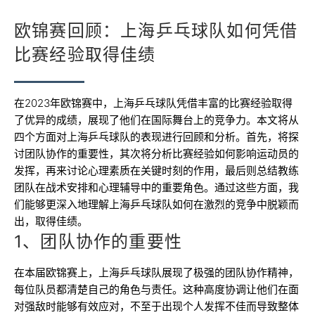
欧锦赛回顾：上海乒乓球队如何凭借
比赛经验取得佳绩
在2023年欧锦赛中，上海乒乓球队凭借丰富的比赛经验取得
了优异的成绩，展现了他们在国际舞台上的竞争力。本文将从
四个方面对上海乒乓球队的表现进行回顾和分析。首先，将探
讨团队协作的重要性，其次将分析比赛经验如何影响运动员的
发挥，再来讨论心理素质在关键时刻的作用，最后则总结教练
团队在战术安排和心理辅导中的重要角色。通过这些方面，我
们能够更深入地理解上海乒乓球队如何在激烈的竞争中脱颖而
出，取得佳绩。
1、团队协作的重要性
在本届欧锦赛上，上海乒乓球队展现了极强的团队协作精神，
每位队员都清楚自己的角色与责任。这种高度协调让他们在面
对强敌时能够有效应对，不至于出现个人发挥不佳而导致整体