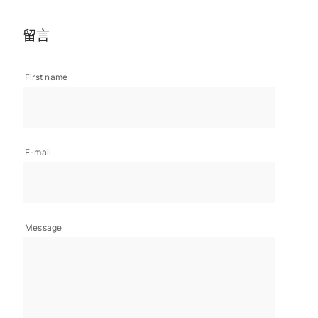
留言
First name
E-mail
Message