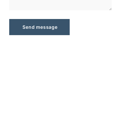
S
e
n
d
m
e
s
s
a
g
e
Send message