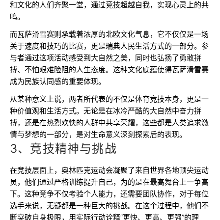
和文化的人们齐聚一堂，通过竞技超越自我，实现心灵上的共
鸣。
而瓦萨滑雪赛则承载着浓厚的北欧文化气息，它不仅仅是一场
关于速度和技巧的比赛，更是瑞典人民生活方式的一部分。参
与者通过这项活动感受到大自然之美，同时也弘扬了勇敢拼
搏、不怕艰难险阻的人生态度。这种文化底蕴使得瓦萨滑雪赛
成为民族认同感的重要体现。
从某种意义上说，两者所代表的不仅是体育竞技本身，更是一
种价值观和生活方式。无论是在冰冷严酷的大自然中奋力拼
搏，还是在热烈欢快的人群中共享荣耀，这些都是人类追求激
情与梦想的一部分，是对生命意义深刻探索后的表现。
3、竞技精神与挑战
在竞技层面上，奥林匹克运动会凝聚了来自世界各地顶尖运动
员，他们通过严格训练提升自己，为的是在最高舞台上一争高
下。这种竞争不仅考验个人能力，还需要团队协作，对于每位
选手来说，无疑都是一种巨大的挑战。在这个过程中，他们不
断突破自身极限，用实际行动诠释“更快、更高、更强”的理