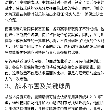
对稳定且高效的表现。主教练针对不同对手制定了灵活多变的
战术，使得球队能够充分发挥每位球员的特点。同时，他们的
大牌球星在关键时刻总能站出来担任“救火队员”，确保全队士
气高涨。
而里昂近几轮同样状态回暖，各项赛事都取得了不错成绩。他
们通过不断磨合阵容，使得整体配合愈发默契。同时，在青训
体系下成长起来的一批年轻小将，不仅展现出了很强的个人能
力，还给整个团队注入了新的活力。这种朝气蓬勃的发展使得
里昂能够更好地应对快速节奏和高强度的比赛。
尽管两队近期状态良好，但面对如此重要且具有挑战性的比
赛，各自能否保持稳定表现将成为决定胜负的重要因素。因
此，这场较量不仅是技术层面的比拼，更是心理素质与应变能
力的一次考验。
3、战术布置及关键球员
从战术角度来看，曼彻斯特可能会依然采用其传统4-2-3-1阵
型，通过稳固后防线并加大中场控制来寻找进攻机会。他们会
利用边路快速推进，并通过精准传中来寻找前锋破门。此外，