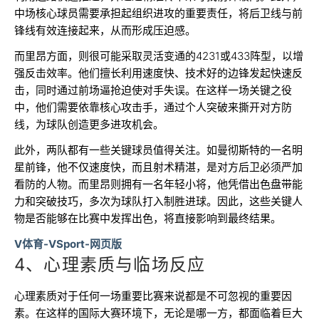
中场核心球员需要承担起组织进攻的重要责任，将后卫线与前
锋线有效连接起来，从而形成压迫感。
而里昂方面，则很可能采取灵活变通的4231或433阵型，以增
强反击效率。他们擅长利用速度快、技术好的边锋发起快速反
击，同时通过前场逼抢迫使对手失误。在这样一场关键之役
中，他们需要依靠核心攻击手，通过个人突破来撕开对方防
线，为球队创造更多进攻机会。
此外，两队都有一些关键球员值得关注。如曼彻斯特的一名明
星前锋，他不仅速度快，而且射术精湛，是对方后卫必须严加
看防的人物。而里昂则拥有一名年轻小将，他凭借出色盘带能
力和突破技巧，多次为球队打入制胜进球。因此，这些关键人
物是否能够在比赛中发挥出色，将直接影响到最终结果。
V体育-VSport-网页版
4、心理素质与临场反应
心理素质对于任何一场重要比赛来说都是不可忽视的重要因
素。在这样的国际大赛环境下，无论是哪一方，都面临着巨大