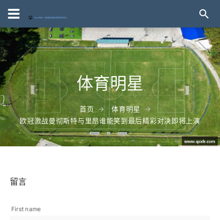
体育明星
首页
体育明星
欧冠激战曼彻斯特与里昂谁能笑到最后精彩对决即将上演
留言
First name