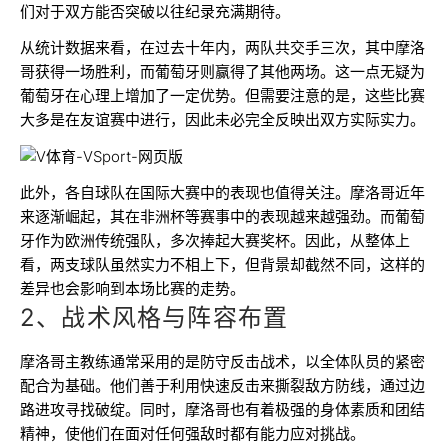
们对于双方能否突破以往纪录充满期待。
从统计数据来看，在过去十年内，两队共交手三次，其中摩洛
哥获得一场胜利，而葡萄牙则赢得了其他两场。这一点无疑为
葡萄牙在心理上增加了一定优势。但需要注意的是，这些比赛
大多是在友谊赛中进行，因此未必完全反映出双方实际实力。
此外，各自球队在国际大赛中的表现也值得关注。摩洛哥近年
来逐渐崛起，其在非洲杯等赛事中的表现越来越强劲。而葡萄
牙作为欧洲传统强队，多次捧起大赛奖杯。因此，从整体上
看，两支球队虽然实力不相上下，但背景却截然不同，这样的
差异也会影响到本场比赛的走势。
2、战术风格与阵容布置
摩洛哥主教练通常采用的是防守反击战术，以全体队员的紧密
配合为基础。他们善于利用快速反击来撕裂敌方防线，通过边
路进攻寻找破绽。同时，摩洛哥也有着极强的身体素质和团结
精神，使他们在面对任何强敌时都有能力应对挑战。