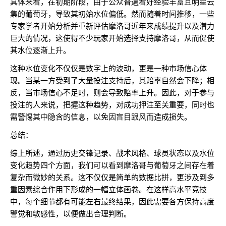
具体来看，在初期阶段，由于公众普遍看好经验丰富且明星云
集的葡萄牙，导致其初始水位偏低。然而随着时间推移，一些
专家学者开始分析并重新评估摩洛哥近年来成绩提升以及潜力
巨大的情况，这使得不少玩家开始选择支持摩洛哥，从而促使
其水位逐渐上升。
这种水位变化不仅仅是数字上的波动，更是一种市场信心体
现。当某一方受到了大量投注支持后，其赔率自然会下降；相
反，当市场信心不足时，则会导致赔率上升。因此，对于参与
投注的人来说，把握这种趋势，对成功押注至关重要，同时也
需警惕其中隐含的信息，以免因盲目跟风而造成损失。
总结：
综上所述，通过历史交锋记录、战术风格、球员状态以及水位
变化趋势四个方面，我们可以看到摩洛哥与葡萄牙之间存在着
复杂而微妙的关系。这不仅仅是简单的数据比拼，更涉及到多
重因素综合作用下形成的一幅立体画卷。在这样高水平竞技
中，每个细节都有可能左右最终结果，因此需要各方保持高度
警觉和敏感性，以便做出合理判断。