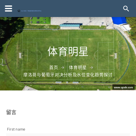
体育明星
首页
体育明星
摩洛哥与葡萄牙对决分析及水位变化趋势探讨
留言
First name